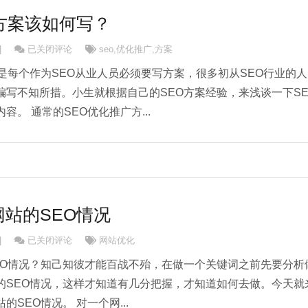
方案该如何写？
SEO优化推广方案该如何写？
|
已关闭评论
seo
,
优化推广
,
方案
是每个作为SEO从业人员必须要写方案，很多初从SEO行业的人
编写不知所措。小生就根据自己的SEO方案经验，来浅谈一下SE
。 通常的SEO优化推广方...
站的SEO情况
怎样分析一个网站的SEO情况
|
已关闭评论
网站优化
EO情况？知己知彼才能百战不殆，在做一个关键词之前先要分析
的SEO情况，这样才知道有几分把握，才知道如何去做。今天就
SEO情况。 对一个网...