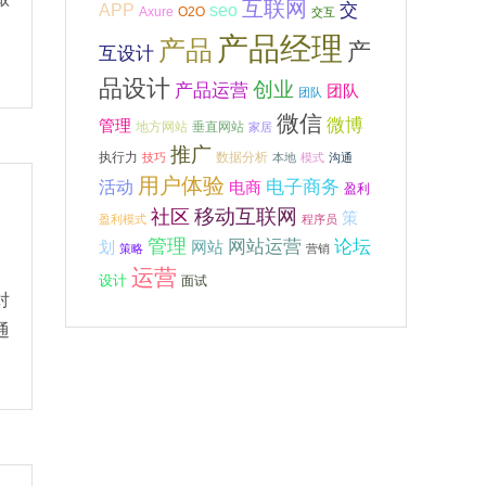
互联网
APP
交
seo
Axure
O2O
交互
产品经理
产品
产
互设计
品设计
创业
产品运营
团队
团队
微信
微博
管理
地方网站
垂直网站
家居
推广
执行力
数据分析
技巧
本地
模式
沟通
用户体验
电子商务
活动
电商
盈利
移动互联网
社区
策
盈利模式
程序员
管理
网站运营
论坛
网站
划
策略
营销
运营
设计
面试
对
通