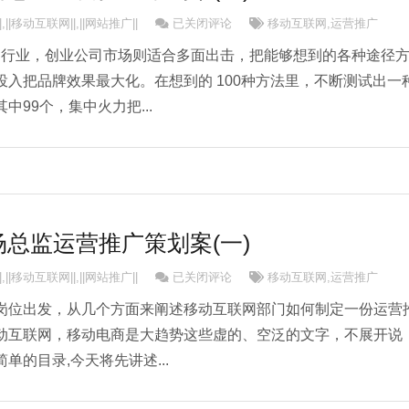
移动互联网市场总监运营推广策划案(二)
|
,
||移动互联网||
,
||网站推广||
已关闭评论
移动互联网
,
运营推广
联网行业，创业公司市场则适合多面出击，把能够想到的各种途径
入把品牌效果最大化。在想到的 100种方法里，不断测试出一
99个，集中火力把...
总监运营推广策划案(一)
移动互联网市场总监运营推广策划案(一)
|
,
||移动互联网||
,
||网站推广||
已关闭评论
移动互联网
,
运营推广
岗位出发，从几个方面来阐述移动互联网部门如何制定一份运营
动互联网，移动电商是大趋势这些虚的、空泛的文字，不展开说
单的目录,今天将先讲述...