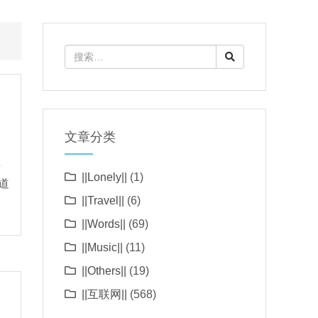
文章分类
具
||Lonely||
(1)
道
||Travel||
(6)
||Words||
(69)
||Music||
(11)
||Others||
(19)
||互联网||
(568)