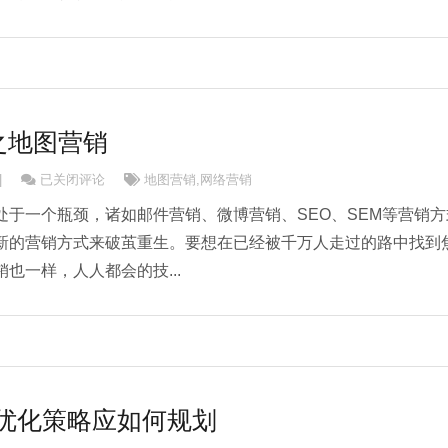
之地图营销
企业网络营销之地图营销
|
已关闭评论
地图营销
,
网络营销
处于一个瓶颈，诸如邮件营销、微博营销、SEO、SEM等营销方
新的营销方式来破茧重生。要想在已经被千万人走过的路中找到
也一样，人人都会的技...
EO优化策略应如何规划