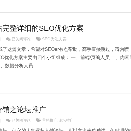
完整详细的SEO优化方案
干货：一个网站完整详细的SEO优化方案
|
已关闭评论
SEO优化
,
方案
了这篇文章，希望对SEOer有点帮助，高手直接跳过，请勿喷
EO优化方案主要由四个小组组成： 一、前端/页编人员 二、内容
数据分析人员 ...
营销之论坛推广
民营医院外部营销之论坛推广
|
已关闭评论
营销推广
,
论坛推广
论坛，但它的人气远超其他论坛，所以拿出来单独讲，但贴吧的