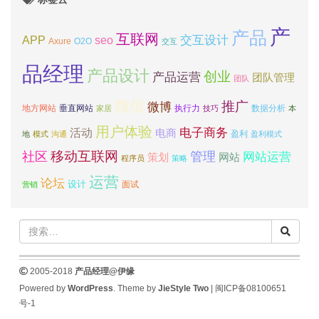
产
产品
互联网
APP
交互设计
seo
Axure
O2O
交互
品经理
产品设计
创业
产品运营
团队管理
团队
微信
推广
微博
地方网站
垂直网站
执行力
数据分析
家居
技巧
本
用户体验
电子商务
活动
电商
盈利
地
模式
沟通
盈利模式
移动互联网
社区
管理
网站运营
网站
策划
程序员
策略
运营
论坛
设计
面试
营销
2005-2018
产品经理@伊缘
Powered by
WordPress
. Theme by
JieStyle Two
|
闽ICP备08100651
号-1