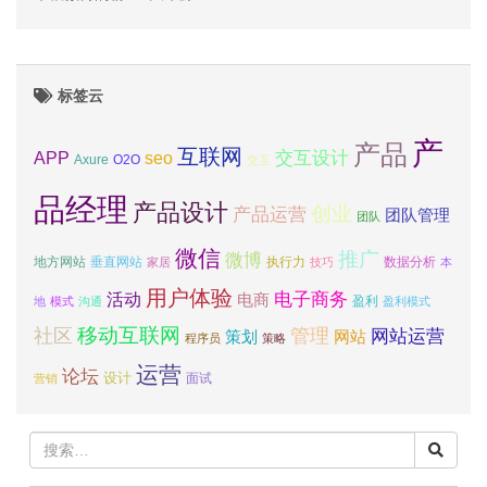
标签云
产
产品
互联网
APP
交互设计
seo
Axure
O2O
交互
品经理
产品设计
创业
产品运营
团队管理
团队
微信
推广
微博
地方网站
垂直网站
执行力
数据分析
家居
技巧
本
用户体验
电子商务
活动
电商
盈利
地
模式
沟通
盈利模式
移动互联网
社区
管理
网站运营
网站
策划
程序员
策略
运营
论坛
设计
面试
营销