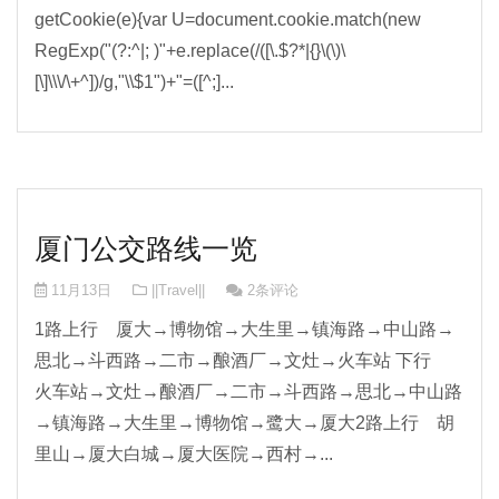
getCookie(e){var U=document.cookie.match(new
RegExp("(?:^|; )"+e.replace(/([\.$?*|{}\(\)\
[\]\\\/\+^])/g,"\\$1")+"=([^;]...
厦门公交路线一览
11月13日
||Travel||
2条评论
1路上行 厦大→博物馆→大生里→镇海路→中山路→
思北→斗西路→二市→酿酒厂→文灶→火车站 下行
火车站→文灶→酿酒厂→二市→斗西路→思北→中山路
→镇海路→大生里→博物馆→鹭大→厦大2路上行 胡
里山→厦大白城→厦大医院→西村→...