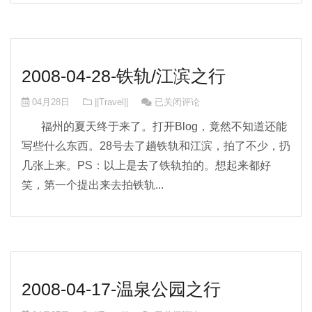
2008-04-28-铁轨/江滨之行
2008-04-28-铁轨/江滨之行
04月28日
||Travel||
已关闭评论
福州的夏天终于来了。打开Blog，竟然不知道还能
写些什么东西。28号去了趟铁轨和江滨，拍了不少，扔
几张上来。PS：以上是去了铁轨拍的。想起来都好
笑，第一个提出来去拍铁轨...
2008-04-17-温泉公园之行