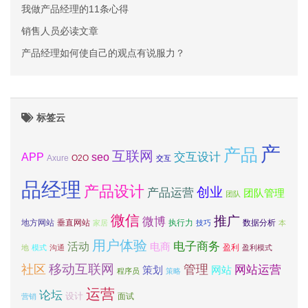
我做产品经理的11条心得
销售人员必读文章
产品经理如何使自己的观点有说服力？
标签云
产
产品
互联网
APP
交互设计
seo
Axure
O2O
交互
品经理
产品设计
创业
产品运营
团队管理
团队
微信
推广
微博
地方网站
垂直网站
执行力
数据分析
家居
技巧
本
用户体验
电子商务
活动
电商
盈利
地
模式
沟通
盈利模式
移动互联网
社区
管理
网站运营
网站
策划
程序员
策略
运营
论坛
设计
面试
营销