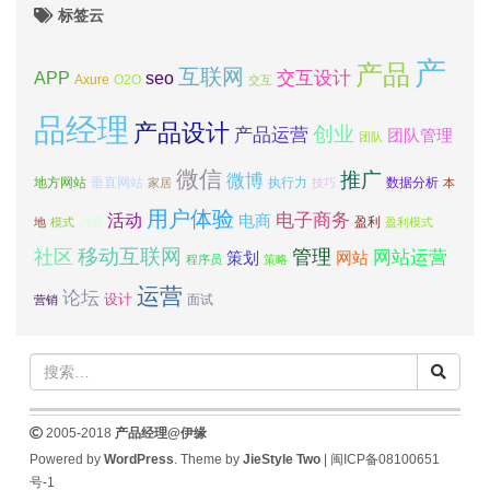
标签云
产
产品
互联网
APP
交互设计
seo
Axure
O2O
交互
品经理
产品设计
创业
产品运营
团队管理
团队
微信
推广
微博
地方网站
垂直网站
执行力
数据分析
家居
技巧
本
用户体验
电子商务
活动
电商
盈利
地
模式
沟通
盈利模式
移动互联网
社区
管理
网站运营
网站
策划
程序员
策略
运营
论坛
设计
面试
营销
2005-2018
产品经理@伊缘
Powered by
WordPress
. Theme by
JieStyle Two
|
闽ICP备08100651
号-1