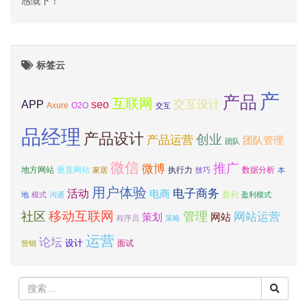
感慨下！
标签云
产
产品
互联网
APP
交互设计
seo
Axure
O2O
交互
品经理
产品设计
创业
产品运营
团队管理
团队
微信
推广
微博
地方网站
垂直网站
执行力
数据分析
家居
技巧
本
用户体验
电子商务
活动
电商
盈利
地
模式
沟通
盈利模式
移动互联网
社区
管理
网站运营
网站
策划
程序员
策略
运营
论坛
设计
面试
营销