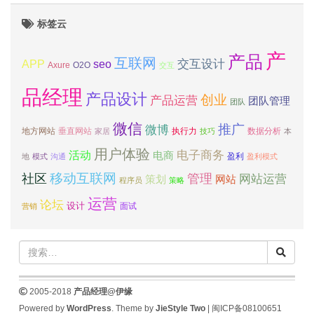
标签云
产
产品
互联网
APP
交互设计
seo
Axure
O2O
交互
品经理
产品设计
创业
产品运营
团队管理
团队
微信
推广
微博
地方网站
垂直网站
执行力
数据分析
家居
技巧
本
用户体验
电子商务
活动
电商
盈利
地
模式
沟通
盈利模式
移动互联网
社区
管理
网站运营
网站
策划
程序员
策略
运营
论坛
设计
面试
营销
2005-2018
产品经理@伊缘
Powered by
WordPress
. Theme by
JieStyle Two
|
闽ICP备08100651