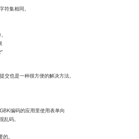
的字符集相同。
持。
果
″
提交也是一种很方便的解决方法。
在GBK编码的应用里使用表单向
出现乱码。
要的。