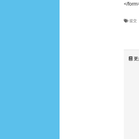
</form
提交
更