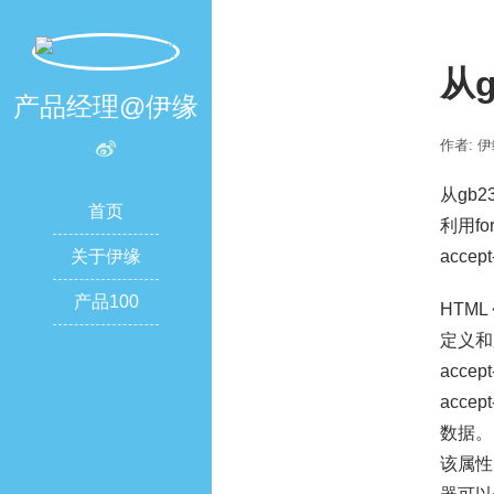
从g
产品经理@伊缘
作者: 
从gb2
首页
利用fo
关于伊缘
accept
产品100
HTML 
定义和
acc
acc
数据。
该属性