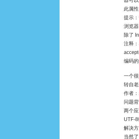
器可以
此属性
提示：
浏览器
除了 I
注释：a
accep
编码的
一个很
转自老
作者：
问题背
两个应
UTF
解决方
当然了