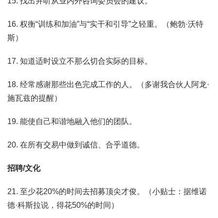
15. 找出并听从业内外咨询委员会的建议。
16. 权衡“训练和加油”与“实干和引导”之轻重。（鲍勃·沃特
斯）
17. 知道适时设立不那么切合实际的目标。
18. 经常感谢那些出色完成工作的人。（多谢我合伙人阿龙·
施瓦兹的提醒）
19. 能使自己和谐地融入他们的团队。
20. 在所有交易中做到诚信、合乎道德。
招聘/文化
21. 至少花20%的时间去招募顶尖才俊。（小贴士：据维诺
德·科斯拉说，得花50%的时间）