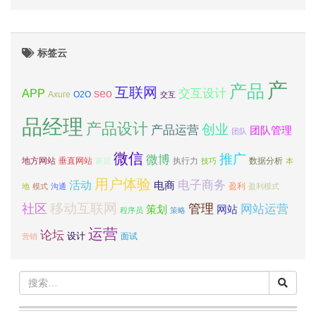
标签云
产
产品
互联网
APP
交互设计
seo
Axure
O2O
交互
品经理
产品设计
创业
产品运营
团队管理
团队
微信
推广
微博
地方网站
垂直网站
执行力
数据分析
家居
技巧
本
用户体验
电子商务
活动
电商
盈利
地
模式
沟通
盈利模式
移动互联网
社区
管理
网站运营
网站
策划
程序员
策略
运营
论坛
设计
面试
营销