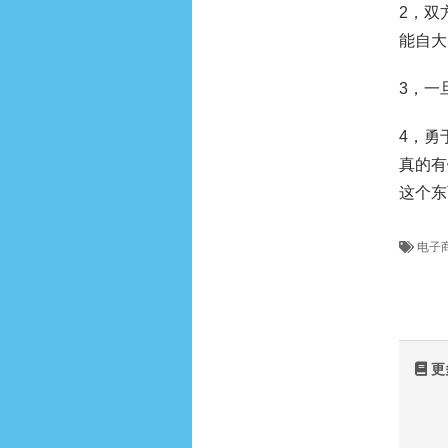
2，双
能自大
3，一
4，勇
真的有
这个东
电子
更