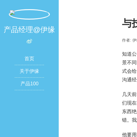
与
产品经理@伊缘
作者: 
知道公
首页
景不同
关于伊缘
式会给
沟通经
产品100
几天前
们现在
东西绝
错。我
他要用