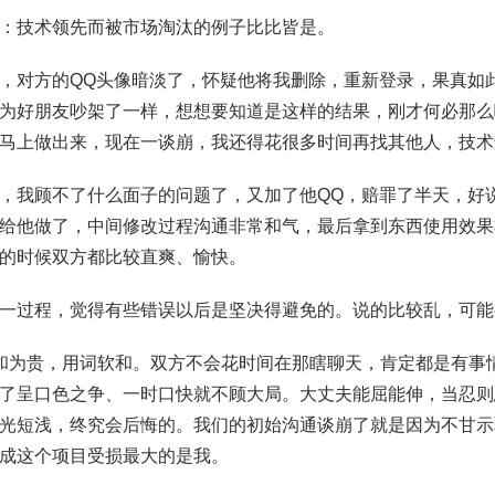
：技术领先而被市场淘汰的例子比比皆是。
，对方的QQ头像暗淡了，怀疑他将我删除，重新登录，果真如
为好朋友吵架了一样，想想要知道是这样的结果，刚才何必那么
马上做出来，现在一谈崩，我还得花很多时间再找其他人，技术
，我顾不了什么面子的问题了，又加了他QQ，赔罪了半天，好
给他做了，中间修改过程沟通非常和气，最后拿到东西使用效果
的时候双方都比较直爽、愉快。
一过程，觉得有些错误以后是坚决得避免的。说的比较乱，可能
和为贵，用词软和。双方不会花时间在那瞎聊天，肯定都是有事
了呈口色之争、一时口快就不顾大局。大丈夫能屈能伸，当忍则
光短浅，终究会后悔的。我们的初始沟通谈崩了就是因为不甘示
成这个项目受损最大的是我。