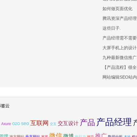
如何做页面优化
腾讯资深产品经理
这些日子.
产品经理需不需要
大屏手机上的设计
九种最新微信推广
【产品流程】很全
网站编辑SEO站
标签云
产品经理
产品
互联网
交互设计
seo
Axure
O2O
交互
微信
推广
微博
管理
地方网站
垂直网站
执行力
数据分析
家居
技巧
本地
模