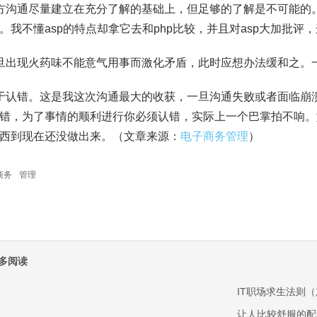
方沟通尽量建立在充分了解的基础上，但足够的了解是不可能的
。我不懂asp的特点却拿它去和php比较，并且对asp大加批
旦出现火药味不能意气用事而激化矛盾，此时应想办法缓和之。一
于认错。这是我这次沟通最大的收获，一旦沟通失败或者面临崩
错，为了事情的顺利进行你必须认错，实际上一个巴掌拍不响。
西到现在还没做出来。（文章来源：
电子商务管理
）
商务
管理
多阅读
IT职场求生法则
让人比较舒服的配