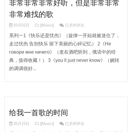
非常非常非常好听，但是非常非常
非常难找的歌
非常非常非常好听，但是非常非常非常
03月02日
||Music||
已关闭评论
系列一1《快乐还是忧伤》（旋律一开始就被迷住了，
走过忧伤 告别快乐 留下美丽的心碎记忆） 2《Не
говори мне ничего》（老在酒吧听到，俄语中的经
典，值得收藏！） 3《you ll just never know》（婉转
的调调很好...
给我一首歌的时间
给我一首歌的时间
05月15日
||Music||
已关闭评论