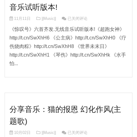
音乐试听版本!
周杰伦：《惊叹号》六首齐发.无线音乐
11月11日
||Music||
已关闭评论
《惊叹号》六首齐发.无线音乐试听版本!《超跑女神》
http://t.cn/SwXhH6 《公主病》http://t.cn/SwXhH0 《疗
伤烧肉粽》http://t.cn/SwXhH8 《世界未末日》
http://t.cn/SwXhH1 《琴伤》http://t.cn/SwXhHk 《水手
怕...
分享音乐：猫的报恩 幻化作风(主
题歌)
分享音乐：猫的报恩 幻化作风(主题歌)
10月02日
||Music||
已关闭评论