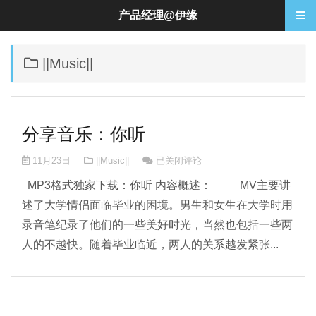
产品经理@伊缘
||Music||
分享音乐：你听
分享音乐：你听
11月23日
||Music||
已关闭评论
MP3格式独家下载：你听 内容概述： MV主要讲
述了大学情侣面临毕业的困境。男生和女生在大学时用
录音笔纪录了他们的一些美好时光，当然也包括一些两
人的不越快。随着毕业临近，两人的关系越发紧张...