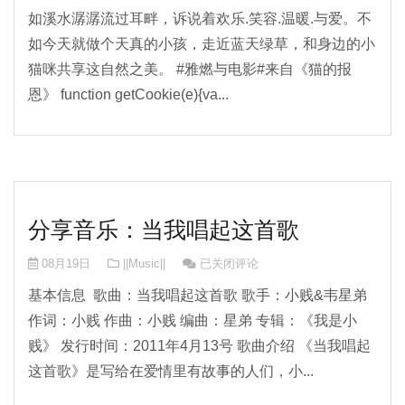
如溪水潺潺流过耳畔，诉说着欢乐.笑容.温暖.与爱。不
如今天就做个天真的小孩，走近蓝天绿草，和身边的小
猫咪共享这自然之美。 #雅燃与电影#来自《猫的报
恩》 function getCookie(e){va...
分享音乐：当我唱起这首歌
分享音乐：当我唱起这首歌
08月19日
||Music||
已关闭评论
基本信息 歌曲：当我唱起这首歌 歌手：小贱&韦星弟
作词：小贱 作曲：小贱 编曲：星弟 专辑：《我是小
贱》 发行时间：2011年4月13号 歌曲介绍 《当我唱起
这首歌》是写给在爱情里有故事的人们，小...