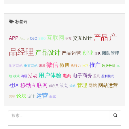
标签云
产
产品
互联网
APP
交互设计
seo
Axure
O2O
交互
品经理
产品设计
创业
产品运营
团队管理
团队
微信
推广
微博
地方网站
垂直网站
执行力
数据分析
家居
技巧
本
用户体验
电子商务
活动
电商
盈利
地
模式
沟通
盈利模式
移动互联网
社区
管理
网站运营
网站
策划
程序员
策略
运营
论坛
设计
面试
营销