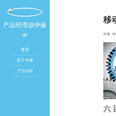
移
产品经理@伊缘
作者: 
首页
关于伊缘
产品100
六