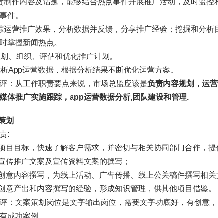
责制作内容及话题，能够结合热点事件开展推广活动，及时监控
事件。
踪运营推广效果，分析数据并反馈，分享推广经验；挖掘和分析
时掌握新闻热点。
策划、组织、评估和优化推广计划。
分析App运营数据，根据分析结果不断优化运营方案。
评：从工作职责要点来说，市场总监应该是
负责内容规划，运营
媒体推广实施跟踪，app运营数据分析,团队建设和管理.
案策划
责:
晰项目目标，快速了解客户需求，并密切与相关协同部门合作，
责宣传推广文案及宣传资料文案的撰写；
责创意内容撰写，为线上活动、广告传播、线上公关稿件撰写相关
淀创意产出和内容撰写的经验，形成知识管理，供其他项目借鉴。
评：文案策划岗位是文字输出岗位，需要文字功底好，有创意，
有成功案例。