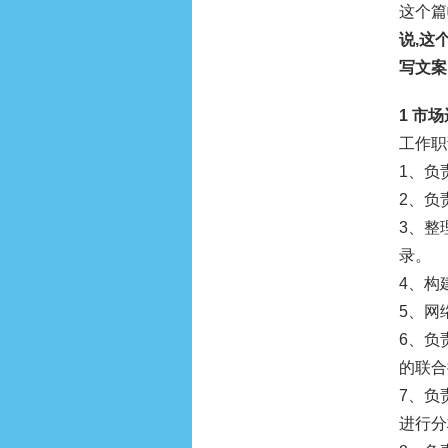
这个篇
说,这
写文案
1 市
工作职
1、负
2、负
3、整
录。
4、构
5、网
6、负
的联合
7、负
进行分