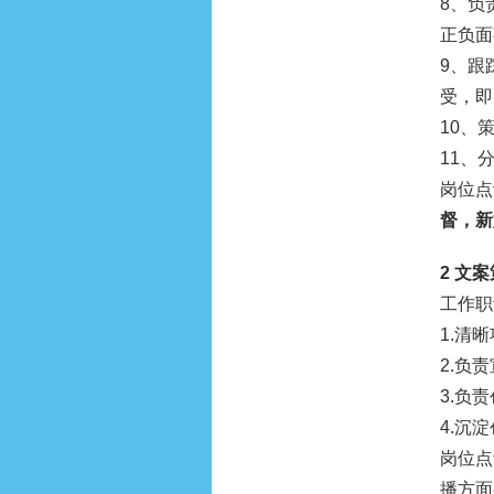
8、负
正负面
9、跟
受，即
10、
11、
岗位点
督，新
2 文
工作职
1.清
2.负
3.负
4.沉
岗位点
播方面