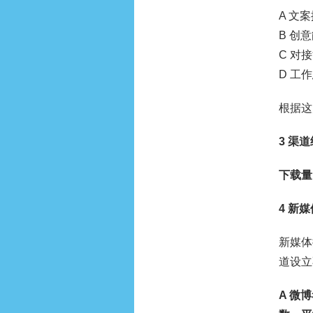
A 文
B 创
C 对
D 工
根据这
3 渠
下载量
4 新
新媒体
道设立
A 微