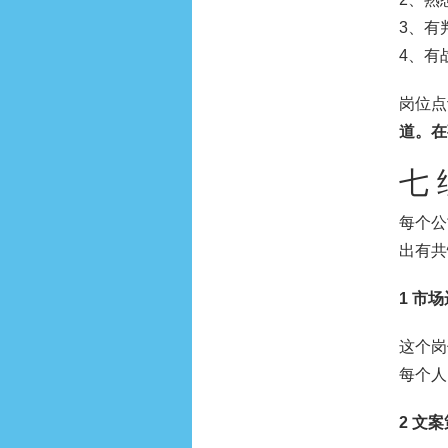
3、有
4、有
岗位点
道。在
七
每个公
出有共
1 市
这个岗
每个人
2 文案