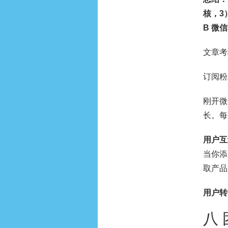
核，3
B 微
文章考
订阅粉
刚开微
长。每
用户互
当你添
取产品
用户转
八