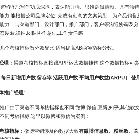
案撰写能力:写作功底深厚，表达能力强、思维逻辑清晰、具有独
意能力:能根据公司品牌定位, 完成有创意的文案策划，为产品销
接能力：与渠道部门，设计部门，推广部门，客户等沟通协调及
作态度:纪律性,团队协作意识,工作责任感
几个考核指标做分数配比,适当提高AB两项指标分数。
道经理：
渠道考核指标直接跟APP运营数据挂钩,这个数据指标可参
 每日新增用户数 留存率 活跃用户数 平均用户收益(ARPU） 使
媒体推广经理:
推广由于渠道不同考核指标也不同,微博,微信,豆瓣,知乎,其他软
不同考核指标.这里以微博和微信为案例：
博考核指标：
微博营销涉及的数据大致有
微博信息数、粉丝数、关