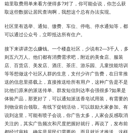
箱里取费用单来看方便得多?对了，你可能会说，你怎么获
取这些数据让居民查询啊，我想这个总有办法实现。
社区里有选举、通知、缴费、车位、停电、停水通知等，都
可以通过公众号，立即抵达所有住户。
接下来讲讲怎么赚钱。一个楼盘社区，少说有2—3千人，多
则五六万人。他们都有消费需求吧，附近的美食店、服装
店、百货店、美发店、酒庄、茶庄、游乐园、儿童技能培训
等等想做这个社区人群的生意，支付少许广告费，在日常推
送的信息里搭载上，直接推送给所有用户，这种广告是不是
比他们原来的派送传单、群发短信到达率会强很多?如果是
体验产品，那更好了，可以通知派送香皂试用装，有需要的
到物业前台领取。有线下促销活动，可以鼓励大家参加。有
说到这里，可能有喷子会说，你广告太多，人家会反感取消
关注的，其实广告频次和尺度把握好就行，再说了，发布前
都经过审核，确实是居民们需要的，而且就近才推送。这样