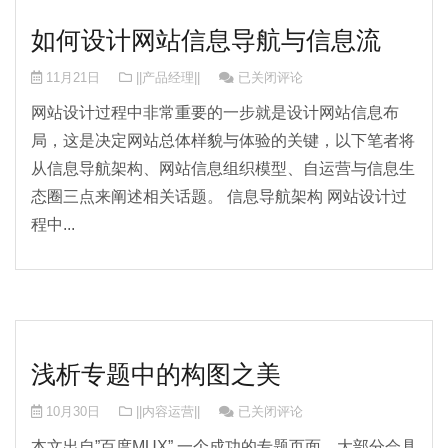
如何设计网站信息导航与信息流
如何设计网站信息导航与信息流
11月21日
||产品经理||
已关闭评论
网站设计过程中非常重要的一步就是设计网站信息布
局，这是决定网站总体样貌与体验的关键，以下笔者将
从信息导航架构、网站信息组织模型、自运营与信息生
态圈三点来阐述相关话题。 信息导航架构 网站设计过
程中...
浅析专题中的构图之美
浅析专题中的构图之美
10月30日
||内容运营||
已关闭评论
本文出自”百度MUX” 一个成功的专题页面，大部分会具