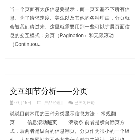
当一个页面有太多信息要显示，而一页又塞不下所有信
息。为了请求速度、美观以及其他的各种理由，分页就
会被我们请过来。这里就需要用到一些可以扩展页面信
息的交互模式：分页（Pagination）和无限滚动
（Continuou...
交互细节分析——分页
交互细节分析——分页
09月15日
||产品经理||
已关闭评论
说说目前常用的三种分类显示信息方法： 常规翻
页 信息滚动翻页 滚动条 前者是横向翻页方
式，后两者是纵向的信息翻页。分页作为很小的一个组
件，大多数网站都不会花费什么精力去设计，设计也...