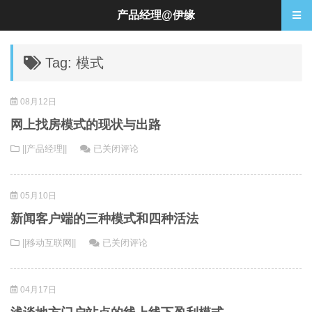
产品经理@伊缘
Tag: 模式
08月12日
网上找房模式的现状与出路
网
||产品经理||
已关闭评论
上
找
05月10日
房
模
新闻客户端的三种模式和四种活法
式
新
||移动互联网||
已关闭评论
的
闻
现
客
状
04月17日
户
与
端
出