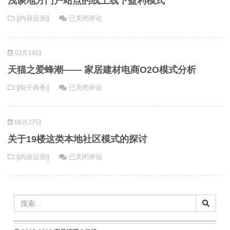
浅谈地方门户站点的线上线下盈利模式
的
路
浅
||内容运营||
已关闭评论
三
谈
种
地
模
02月19日
方
式
门
和
天猫之爱蜂潮—— 家居建材电商O2O模式分析
户
四
天
||电子商务||
已关闭评论
站
种
猫
点
活
之
的
法
06月27日
爱
线
蜂
上
关于19楼这类本地社区模式的探讨
潮
线
关
||内容运营||
已关闭评论
——
下
于
家
盈
19
居
利
楼
建
模
这
材
式
类
电
本
商