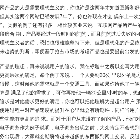
网产品的人是需要理想主义的，你也许是这两年才知道豆瓣和赶
但其实这两个网站已经发展7年了。你也许现在才会 偶尔上一
了。类似的例子还有很多，相比较实业来说，互联网产品所产生
段磨合 期，产品要经过一段时间的煎熬，而且煎熬过后失败的
理想主义者的话，恐怕也很难能坚持下来。但是理想化的产品依
来趋势的判断，即便基于抢占市场的考虑产品也是要提前出发的
产品的理想，再来说说用户的追求。我在标题中之所以会写为用
更高层次的满足。举个例子来说，一个人要到20公 里以外的地
很慢，这时候他的需求就是一个交通工具。而如果你给他了一辆速
算是 满足了他的需求了，可你再给他一辆20公里/小时的车，
追求是对他需求更好的满足，你也可以把他理解为是超出用户 
使用过程中对产品速度的提升在心里就会有所期许，同样当用户
些功能有更高的追 求。而对于用户从来没有了解的产品，他们
电子商务作为例子说明，电子商务出现之前，大众肯定不会想到
务出现后，大家就会期盼将越来越多的东西搬到网上交易。反过