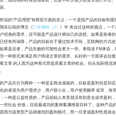
言，虽然用的时候会很喜欢，但是平时又很少会去主动打开它。
容。
所说的“产品理想”有两层方面的含义：一个是指产品的目标和
我在以前的博文《
工作感悟（2）
》中 表达过这样的观点，一个
户切身的需求，还可能是产品设计师自己的设想。如果是前者的
已经有所保障，产品的目标在于通过技术手段，互联网的方式改
如果是后者，产品失败的可能性会更大一些。拿悦读 FM来说
另一种形式来满足用户阅读文章的需求。从好的一方面讲会拉拢
看文章 的人因为这种形式而提高看文章的机会。但从实际情况
。
的产品共分为两种：一种是走商业道路的，目标是盈利但是却迟
化的表现为用户需求少，用户群小众，用户使用频率 低等，有
；一种是公益性质的，产品创始人本意就没有刻意去追求盈利，
一些社会 价值，目前最成功的案例要属维基百科了。这种产品
是因为该类型产品很难找到盈利模式，而一旦变成盈利性质就会