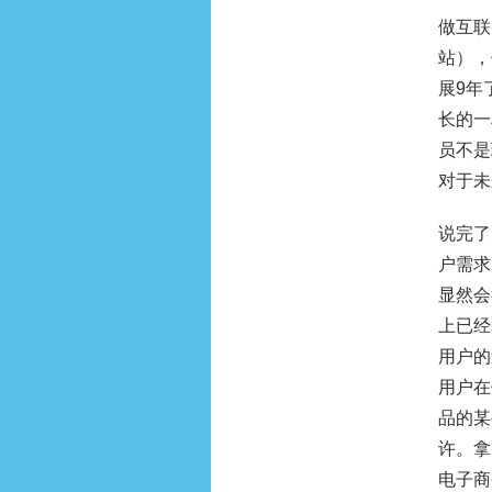
做互联
站），
展9年
长的一
员不是
对于未
说完了
户需求
显然会
上已经
用户的
用户在
品的某
许。拿
电子商