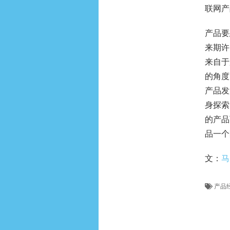
联网产
产品要
来期许
来自于
的角度
产品发
身探索
的产品
品一个
文：
马
产品