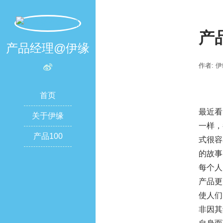
产
产品经理@伊缘
作者: 
首页
最近看
关于伊缘
一样，
产品100
式很容
的故事
每个人
产品更
使人们
非因其