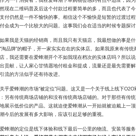
作为一个消费者，我在爱蜂潮下单购物会感到有点不适应，因为
然现在二维码普及后这个付款过程要简单的多，而且也代表了今
支付仍然是一件不愉快的事。相信这个不愉快是短暂的过渡过程
付会成为一个比较大的问题。这事我们会在适当的时候专题探讨
如果我是天猫的经销商，而且我只有天猫店，我最想做的事是什
“淘品牌”的帽子，开一家实实在在的实体店。如果我原来有传
店，我还需要在爱蜂潮开个不如我现在档次的实体店吗？所以说
出贡献，让人家心甘情愿地付租金和提成，流量还是最先需要解
引流的方法似乎还有待改进。
关乎爱蜂潮的市场“被定位”问题。这又是一个关于线上线下O2
：另有传统商场店铺的和没有传统商场店铺的。对于那些有传统
地展示低价位的产品。这就迫使爱蜂潮从一开始就被迫戴上一顶
潮今后的发展有多大影响，应该引起足够的重视。
爱蜂潮的定位是线下体验和线下最后一公里的物流、安装等服务