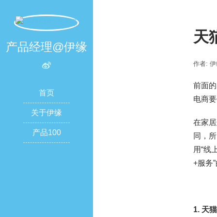
天
产品经理@伊缘
作者: 
前面的
首页
电商要
关于伊缘
在家居
产品100
同，所
用“线
+服务
1.
天猫