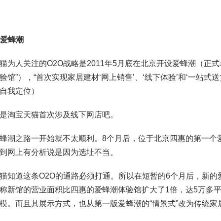
爱蜂潮
猫为人关注的O2O战略是2011年5月底在北京开设爱蜂潮（正
验馆”），“首次实现家居建材‘网上销售’、‘线下体验’和‘一站式
自我定位）
是淘宝天猫首次涉及线下网店吧。
蜂潮之路一开始就不太顺利。8个月后，位于北京四惠的第一个
到网上有分析说是因为选址不当。
猫知道这条O2O的通路必须打通。所以在短暂的6个月后，新
称新馆的营业面积比四惠的爱蜂潮体验馆扩大了1倍，达5万多
模。而且其展示方式，也从第一版爱蜂潮的“情景式”改为传统家