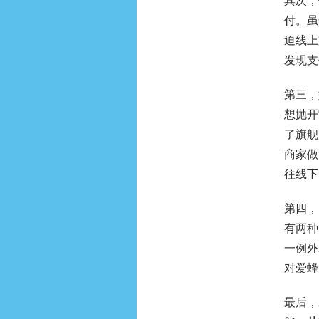
其次，
付。虽
迫线上
发现支
第三，
想抛开
了旗舰
商家做
往线下
第四，
有两种
一例外
对爱蜂
最后，