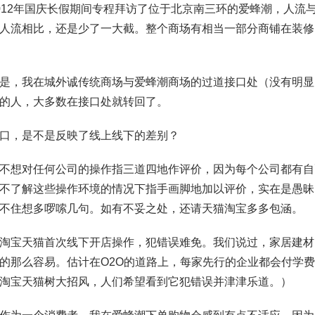
012年国庆长假期间专程拜访了位于北京南三环的爱蜂潮，人流
人流相比，还是少了一大截。整个商场有相当一部分商铺在装修
是，我在城外诚传统商场与爱蜂潮商场的过道接口处（没有明显
的人，大多数在接口处就转回了。
口，是不是反映了线上线下的差别？
不想对任何公司的操作指三道四地作评价，因为每个公司都有自
不了解这些操作环境的情况下指手画脚地加以评价，实在是愚昧
不住想多啰嗦几句。如有不妥之处，还请天猫淘宝多多包涵。
淘宝天猫首次线下开店操作，犯错误难免。我们说过，家居建材
的那么容易。估计在O2O的道路上，每家先行的企业都会付学
淘宝天猫树大招风，人们希望看到它犯错误并津津乐道。）