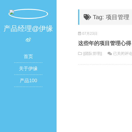
Tag: 项目管理
产品经理@伊缘
07月23日
这些年的项目管理心得
这
||团队管理||
已关闭评
首页
些
年
关于伊缘
的
产品100
项
目
管
理
心
得