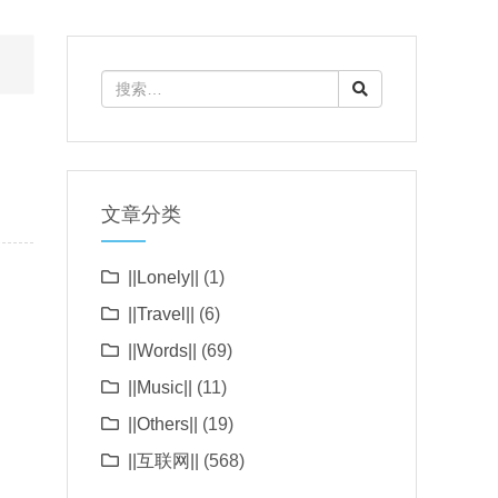
文章分类
||Lonely||
(1)
||Travel||
(6)
||Words||
(69)
||Music||
(11)
||Others||
(19)
||互联网||
(568)