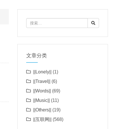
文章分类
||Lonely||
(1)
||Travel||
(6)
||Words||
(69)
||Music||
(11)
||Others||
(19)
||互联网||
(568)