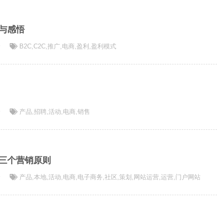
与感悟
论
B2C
,
C2C
,
推广
,
电商
,
盈利
,
盈利模式
论
产品
,
招聘
,
活动
,
电商
,
销售
三个营销原则
论
产品
,
本地
,
活动
,
电商
,
电子商务
,
社区
,
策划
,
网站运营
,
运营
,
门户网站