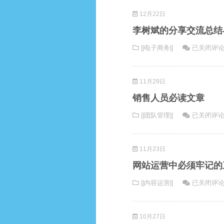
打
如
12月22日
造
何
电
结
李树斌的分享交流总结
商
合？
李
||电子商务||
已关闭评
创
树
业
斌
团
11月29日
的
队
分
销售人员必读文章
享
销
||团队管理||
已关闭评
交
售
流
人
总
11月23日
员
结
必
与
网站运营中必须牢记的
读
感
网
||内容运营||
已关闭评
文
悟
站
章
运
10月27日
营