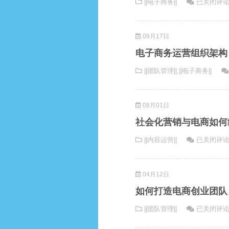
家
||电子商务||
已关闭评
移
网
居
动
时
电
电
代
09月17日
商
商
的
渠
格
快
电子商务运营组织架构
道
局
递
||团队管理||
,
||电子商务||
之
业
营
革
销
命
08月01日
链
分
社会化营销与电商如何
析
社
||内容运营||
已关闭评
会
化
04月12日
营
销
如何打造电商创业团队
与
如
||团队管理||
已关闭评
电
何
商