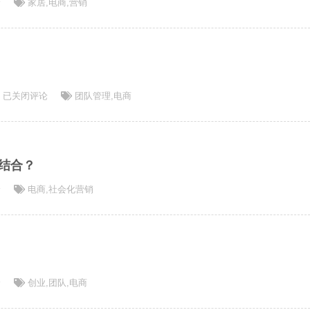
论
家居
,
电商
,
营销
电
已关闭评论
团队管理
,
电商
子
商
务
运
结合？
营
论
电商
,
社会化营销
组
织
架
构
论
创业
,
团队
,
电商