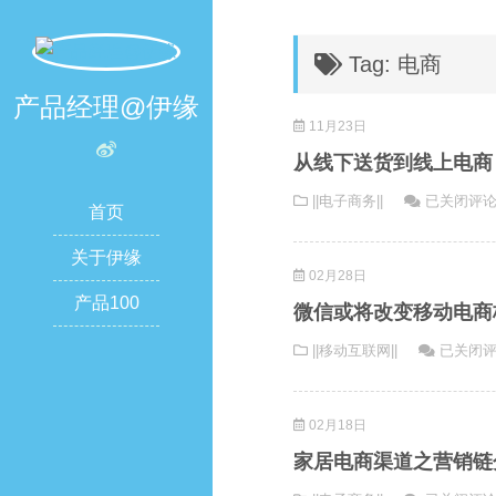
Tag: 电商
产品经理@伊缘
11月23日
从线下送货到线上电商
从
||电子商务||
已关闭评
首页
线
下
关于伊缘
02月28日
送
产品100
货
微信或将改变移动电商
到
微
||移动互联网||
已关闭
线
信
上
或
电
02月18日
将
商：
改
互
家居电商渠道之营销链
变
联