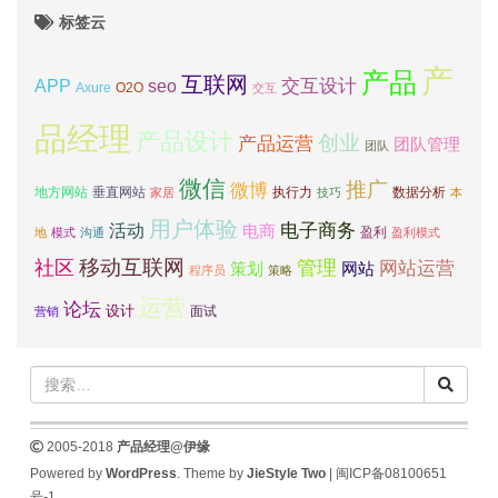
标签云
产
产品
互联网
APP
交互设计
seo
Axure
O2O
交互
品经理
产品设计
创业
产品运营
团队管理
团队
微信
推广
微博
地方网站
垂直网站
执行力
数据分析
家居
技巧
本
用户体验
电子商务
活动
电商
盈利
地
模式
沟通
盈利模式
移动互联网
社区
管理
网站运营
网站
策划
程序员
策略
运营
论坛
设计
面试
营销
2005-2018
产品经理@伊缘
Powered by
WordPress
. Theme by
JieStyle Two
|
闽ICP备08100651
号-1