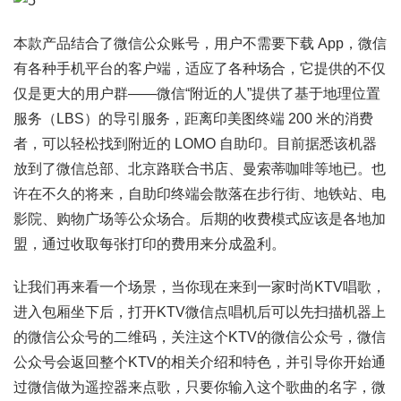
本款产品结合了微信公众账号，用户不需要下载 App，微信
有各种手机平台的客户端，适应了各种场合，它提供的不仅
仅是更大的用户群——微信“附近的人”提供了基于地理位置
服务（LBS）的导引服务，距离印美图终端 200 米的消费
者，可以轻松找到附近的 LOMO 自助印。目前据悉该机器
放到了微信总部、北京路联合书店、曼索蒂咖啡等地已。也
许在不久的将来，自助印终端会散落在步行街、地铁站、电
影院、购物广场等公众场合。后期的收费模式应该是各地加
盟，通过收取每张打印的费用来分成盈利。
让我们再来看一个场景，当你现在来到一家时尚KTV唱歌，
进入包厢坐下后，打开KTV微信点唱机后可以先扫描机器上
的微信公众号的二维码，关注这个KTV的微信公众号，微信
公众号会返回整个KTV的相关介绍和特色，并引导你开始通
过微信做为遥控器来点歌，只要你输入这个歌曲的名字，微