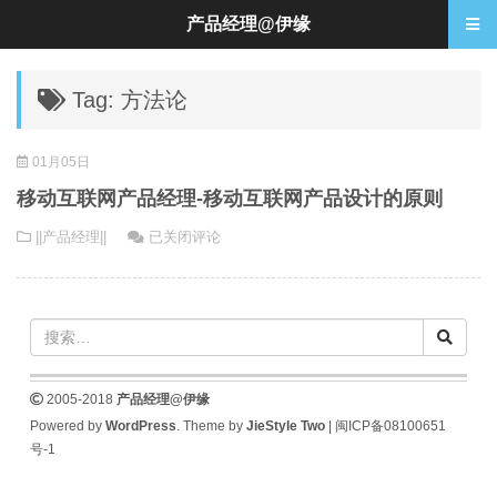
产品经理@伊缘
Tag: 方法论
01月05日
移动互联网产品经理-移动互联网产品设计的原则
移
||产品经理||
已关闭评论
动
互
联
网
产
品
2005-2018
产品经理@伊缘
经
Powered by
WordPress
. Theme by
JieStyle Two
|
闽ICP备08100651
理-
号-1
移
动