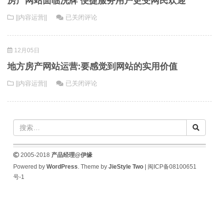
房产网站面临洗牌 便捷服务用户更受网民欢迎
产
房
房
||内容运营||
已关闭评论
门
产
产
户
用
网
频
户
12月05日
站
道
调
面
内
研
地方房产网站运营:要感觉到网站的实用价值
临
页
分
地
||内容运营||
已关闭评论
洗
优
析
方
牌
化
报
房
便
方
告
产
捷
法
网
服
站
务
运
用
2005-2018
产品经理@伊缘
营:
户
Powered by
WordPress
. Theme by
JieStyle Two
|
闽ICP备08100651
要
更
号-1
感
受
觉
网
到
民
网