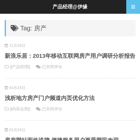
产品经理@伊缘
Tag: 房产
12月26日
新浪乐居：2013年移动互联网房产用户调研分析报告
新
||产品经理||
已关闭评论
浪
乐
04月24日
居：
2013
浅析地方房产门户频道内页优化方法
年
浅
||内容运营||
已关闭评论
移
析
动
地
互
03月26日
方
联
房
网