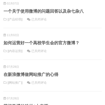
02月07日
是
博
新
正
一个关于使用微博的问题回答以及杂七杂八
浪
在
一
||产品经理||
已关闭评论
微
内
个
博
测
关
的
“媒
11月02日
于
产
体
使
品
如何运营好一个高校学生会的官方微博？
公
用
经
众
如
||内容运营||
已关闭评论
微
理，
平
何
博
我
台”
运
的
会
07月28日
营
问
先
好
题
砍
在新浪微博做网站推广的心得
一
回
掉
在
||网站推广||
已关闭评论
个
答
90%
新
高
以
的
浪
校
及
功
07月28日
微
学
杂
能！
博
生