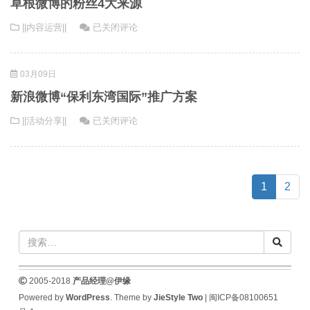
七
草根微博的粉丝4大来源
做
会
杂
草
||内容运营||
已关闭评论
网
的
八
根
站
官
微
推
方
03月09日
博
广
微
的
的
博？
新浪微博“保利东湾国际”推广方案
粉
心
新
||活动分享||
已关闭评论
丝
得
浪
4
微
大
博
来
“保
(current)
源
1
2
利
东
湾
国
际”
推
2005-2018
产品经理@伊缘
广
Powered by
WordPress
. Theme by
JieStyle Two
|
闽ICP备08100651