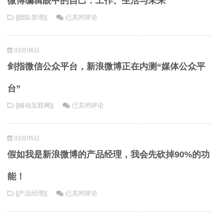
微博编辑眼中的自己：工作、生活与未来
博
微
||团队管理||
已关闭评论
运
博
营
编
建
03月06日
辑
议
眼
剑指微信公众平台，新浪微博正在内测“媒体公众平
中
的
台”
自
剑
||移动互联网||
已关闭评论
己：
指
工
微
作、
03月05日
信
生
公
活
假如我是新浪微博的产品经理，我会先砍掉90%的功
众
与
平
未
能！
台，
来
假
||产品经理||
已关闭评论
新
如
浪
我
微