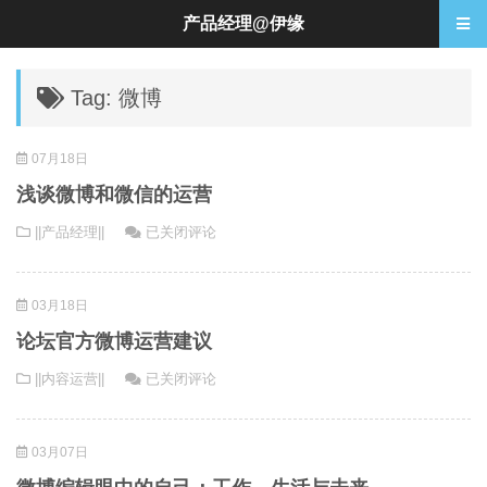
产品经理@伊缘
Tag: 微博
07月18日
浅谈微博和微信的运营
浅
||产品经理||
已关闭评论
谈
微
03月18日
博
和
论坛官方微博运营建议
微
论
||内容运营||
已关闭评论
信
坛
的
官
运
03月07日
方
营
微