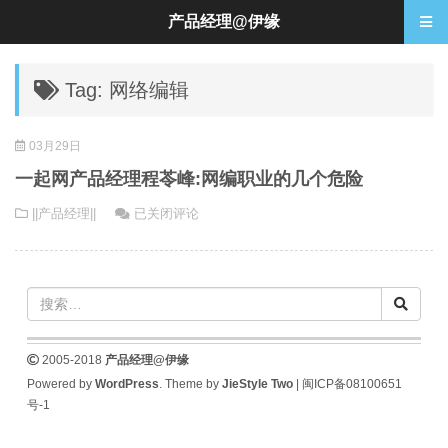
产品经理@伊缘
Tag: 网络编辑
03月29日
一起网产品经理程苓峰:网编职业的几个危险
一
||产品经理||
已关闭评论
起
网
产
品
经
理
2005-2018
产品经理@伊缘
程
Powered by
WordPress
. Theme by
JieStyle Two
|
闽ICP备08100651
苓
号-1
峰:
网