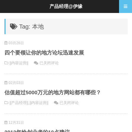
产品经理@伊缘
Tag: 本地
03月26日
四个要领让你的地方论坛迅速发展
四
||内容运营||
已关闭评论
个
要
02月03日
领
让
估值超过5000万元的地方网站都有哪些？
你
估
||产品经理||
,
||内容运营||
已关闭评论
的
值
地
超
方
12月31日
过
论
5000
坛