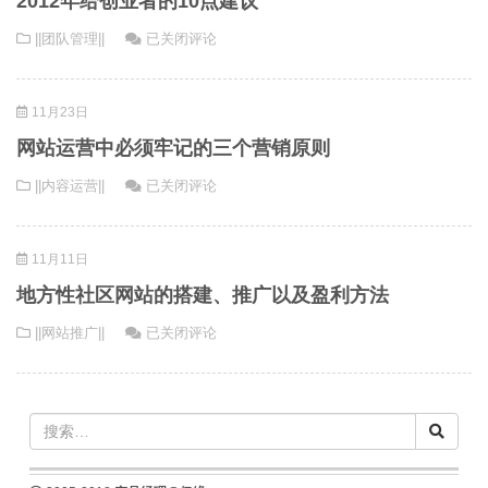
2012年给创业者的10点建议
万
迅
2012
||团队管理||
已关闭评论
元
速
年
的
发
给
地
展
11月23日
创
方
业
网
网站运营中必须牢记的三个营销原则
者
站
网
||内容运营||
已关闭评论
的
都
站
10
有
运
点
哪
11月11日
营
建
些？
中
议
地方性社区网站的搭建、推广以及盈利方法
必
地
||网站推广||
已关闭评论
须
方
牢
性
记
社
的
区
三
网
个
站
营