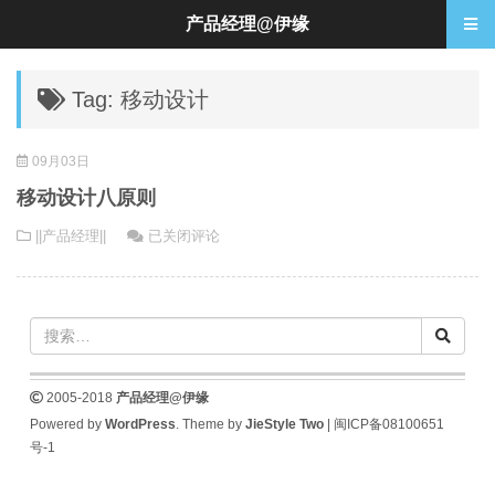
产品经理@伊缘
Tag: 移动设计
09月03日
移动设计八原则
移
||产品经理||
已关闭评论
动
设
计
八
原
则
2005-2018
产品经理@伊缘
Powered by
WordPress
. Theme by
JieStyle Two
|
闽ICP备08100651
号-1