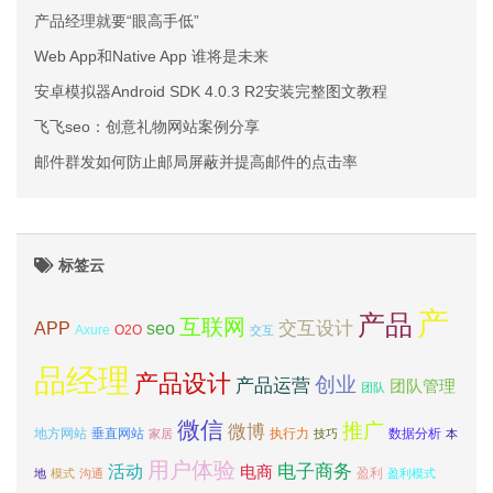
产品经理就要“眼高手低”
Web App和Native App 谁将是未来
安卓模拟器Android SDK 4.0.3 R2安装完整图文教程
飞飞seo：创意礼物网站案例分享
邮件群发如何防止邮局屏蔽并提高邮件的点击率
标签云
产
产品
互联网
APP
交互设计
seo
Axure
O2O
交互
品经理
产品设计
创业
产品运营
团队管理
团队
微信
推广
微博
地方网站
垂直网站
执行力
数据分析
家居
技巧
本
用户体验
电子商务
活动
电商
盈利
地
模式
沟通
盈利模式