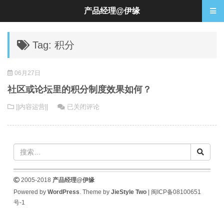
产品经理@伊缘
Tag: 积分
06月27日
社区或论坛里的积分制度效果如何？
社
||内容运营||
已关闭评论
区
或
论
坛
里
的
2005-2018
产品经理@伊缘
积
Powered by
WordPress
. Theme by
JieStyle Two
|
闽ICP备08100651
分
号-1
制
度