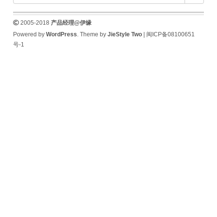
营
建
的
设
2005-2018
产品经理@伊缘
一
Powered by
WordPress
. Theme by
JieStyle Two
|
闽ICP备08100651
点
号-1
看
法