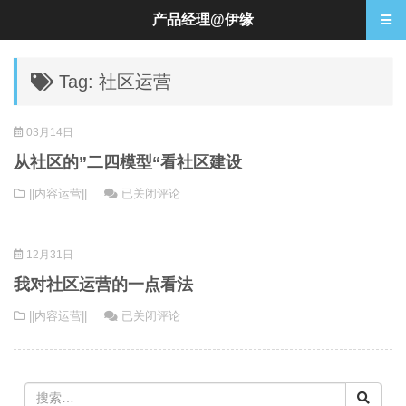
产品经理@伊缘
Tag: 社区运营
03月14日
从社区的”二四模型“看社区建设
从
||内容运营||
已关闭评论
社
区
12月31日
的”
二
我对社区运营的一点看法
四
我
||内容运营||
已关闭评论
模
对
型
社
“看
区
社
运
区