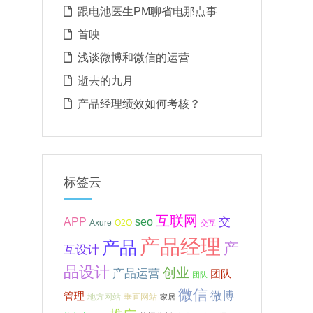
跟电池医生PM聊省电那点事
首映
浅谈微博和微信的运营
逝去的九月
产品经理绩效如何考核？
标签云
互联网
APP
交
seo
Axure
O2O
交互
产品经理
产品
产
互设计
品设计
创业
产品运营
团队
团队
微信
微博
管理
地方网站
垂直网站
家居