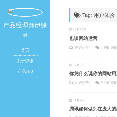
Tag: 用户体验
产品经理@伊缘
12月22日
也谈网站运营
也
||内容运营||
已关闭评
首页
谈
网
关于伊缘
12月02日
站
产品100
运
你凭什么说你的网站用
营
你
||内容运营||
已关闭评
凭
什
11月29日
么
说
腾讯如何做到在庞大的
你