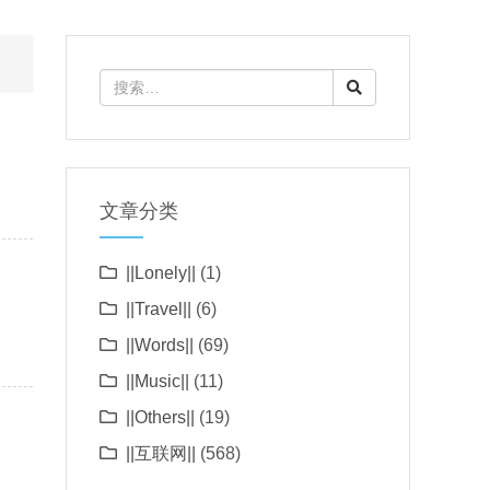
文章分类
||Lonely||
(1)
||Travel||
(6)
||Words||
(69)
||Music||
(11)
||Others||
(19)
||互联网||
(568)