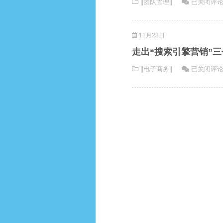
腾
||团队管理||
已关闭评
的
讯
网
如
站
11月23日
何
用
做
户
走出“搜索引擎营销”
到
体
走
||电子商务||
已关闭评
在
验
出
庞
好
“搜
大
索
的
引
组
擎
织
营
体
销”
系
三
下
个
还
误
能
区
保
持
极