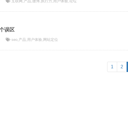
论
互联网
,
产品
,
微博
,
执行力
,
用户体验
,
论坛
三个误区
论
seo
,
产品
,
用户体验
,
网站定位
1
2