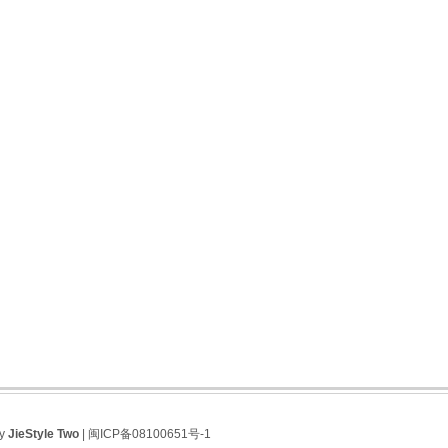
by
JieStyle Two
|
闽ICP备08100651号-1