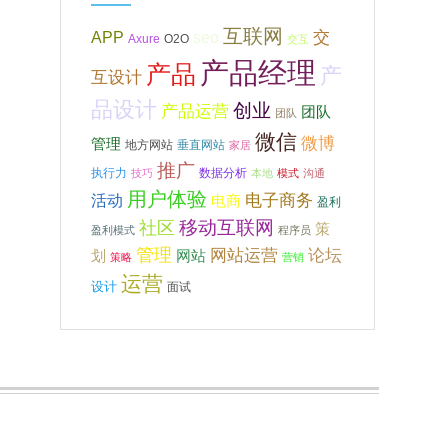
互联网
APP
交
seo
Axure
O2O
交互
产品经理
产品
产
互设计
品设计
创业
产品运营
团队
团队
微信
微博
管理
地方网站
垂直网站
家居
推广
执行力
数据分析
技巧
本地
模式
沟通
用户体验
电子商务
活动
电商
盈利
移动互联网
社区
策
盈利模式
程序员
管理
网站运营
论坛
网站
划
策略
营销
运营
设计
面试