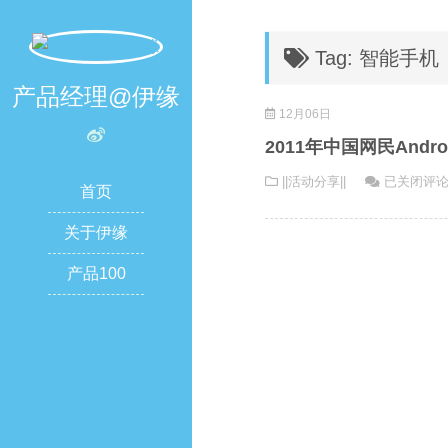
Tag: 智能手机
产品经理@伊缘
12月06日
2011年中国网民And
2011
||活动分享||
已关闭评
首页
年
中
关于伊缘
国
产品100
网
民
Android
智
能
手
机
用