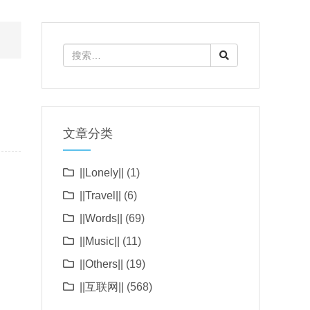
文章分类
||Lonely||
(1)
||Travel||
(6)
||Words||
(69)
||Music||
(11)
||Others||
(19)
||互联网||
(568)