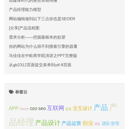
自媒体时代的整合营销传播
产品经理能力模型
网站编辑做到以下三点你也是SEOER
[分享]产品流程图
需求分析——挖掘最根本的欲望
你的网站为什么得不到搜索引擎的器重
马佳佳在中欧商学院演讲之PPT完整版
从gb2312页面提交表单到utf-8页面
标签云
产
产品
互联网
APP
交互设计
seo
Axure
O2O
交互
品经理
产品设计
创业
产品运营
团队管理
团队