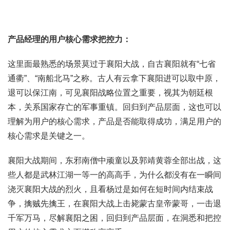
产品经理的用户核心需求把控力：
这里面最熟悉的场景莫过于襄阳大战，自古襄阳就有“七省
通衢”、“南船北马”之称。古人有云拿下襄阳进可以取中原，
退可以保江南，可见襄阳战略位置之重要，视其为朝廷根
本，关系国家存亡的军事重镇。回归到产品层面，这也可以
理解为用户的核心需求，产品是否能取得成功，满足用户的
核心需求是关键之一。
襄阳大战期间，东邪南僧中顽童以及郭靖黄蓉全部出战，这
些人都是武林江湖一等一的高高手，为什么都没有在一瞬间
浇灭襄阳大战的烈火，且看杨过是如何在短时间内结束战
争，擒贼先擒王，在襄阳大战上击毙蒙古皇帝蒙哥，一击退
千军万马，尽解襄阳之困，回归到产品层面，在洞悉和把控