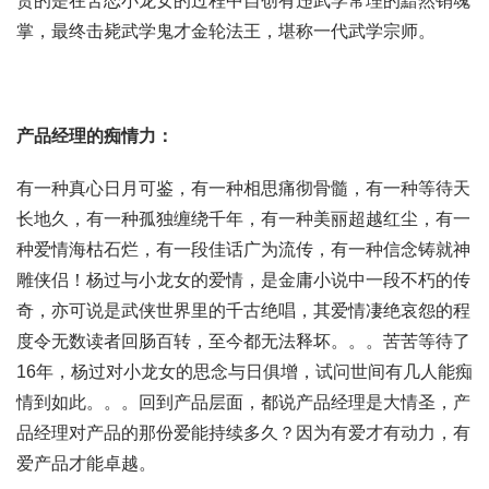
贵的是在苦恋小龙女的过程中自创有违武学常理的黯然销魂
掌，最终击毙武学鬼才金轮法王，堪称一代武学宗师。
产品经理的痴情力：
有一种真心日月可鉴，有一种相思痛彻骨髓，有一种等待天
长地久，有一种孤独缠绕千年，有一种美丽超越红尘，有一
种爱情海枯石烂，有一段佳话广为流传，有一种信念铸就神
雕侠侣！­杨过与小龙女的爱情，是金庸小说中一段不朽的传
奇，亦可说是武侠世界里的千古绝唱，其爱情凄绝哀怨的程
度令无数读者回肠百转，至今都无法释坏。。。苦苦等待了
16年，杨过对小龙女的思念与日俱增，试问世间有几人能痴
情到如此。。。回到产品层面，都说产品经理是大情圣，产
品经理对产品的那份爱能持续多久？因为有爱才有动力，有
爱产品才能卓越。