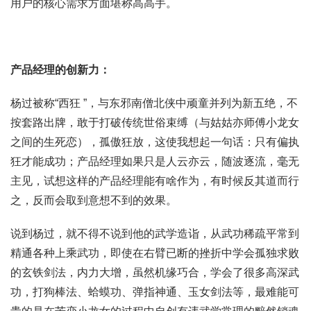
用户的核心需求方面堪称高高手。
产品经理的创新力：
杨过被称“西狂 ”，与东邪南僧北侠中顽童并列为新五绝，不
按套路出牌，敢于打破传统世俗束缚（与姑姑亦师傅小龙女
之间的生死恋），孤傲狂放，这使我想起一句话：只有偏执
狂才能成功；产品经理如果只是人云亦云，随波逐流，毫无
主见，试想这样的产品经理能有啥作为，有时候反其道而行
之，反而会取到意想不到的效果。
说到杨过，就不得不说到他的武学造诣，从武功稀疏平常到
精通各种上乘武功，即使在右臂已断的挫折中学会孤独求败
的玄铁剑法，内力大增，虽然机缘巧合，学会了很多高深武
功，打狗棒法、蛤蟆功、弹指神通、玉女剑法等，最难能可