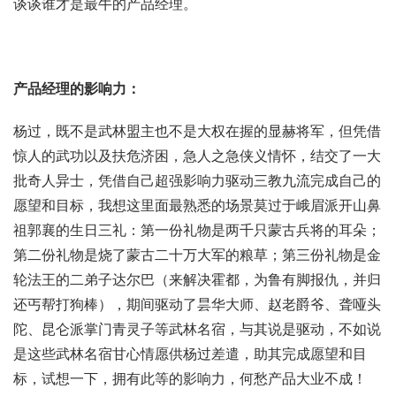
谈谈谁才是最牛的产品经理。
产品经理的影响力：
杨过，既不是武林盟主也不是大权在握的显赫将军，但凭借
惊人的武功以及扶危济困，急人之急侠义情怀，结交了一大
批奇人异士，凭借自己超强影响力驱动三教九流完成自己的
愿望和目标，我想这里面最熟悉的场景莫过于峨眉派开山鼻
祖郭襄的生日三礼：第一份礼物是两千只蒙古兵将的耳朵；
第二份礼物是烧了蒙古二十万大军的粮草；第三份礼物是金
轮法王的二弟子达尔巴（来解决霍都，为鲁有脚报仇，并归
还丐帮打狗棒），期间驱动了昙华大师、赵老爵爷、聋哑头
陀、昆仑派掌门青灵子等武林名宿，与其说是驱动，不如说
是这些武林名宿甘心情愿供杨过差遣，助其完成愿望和目
标，试想一下，拥有此等的影响力，何愁产品大业不成！