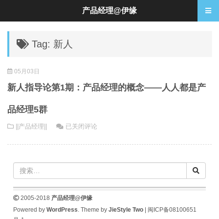
产品经理@伊缘
Tag: 新人
05月03日
新人指导论第1期：产品经理的概念——人人都是产
品经理5群
新
||产品经理||
已关闭评论
人
指
导
论
第
1
2005-2018
产品经理@伊缘
期：
Powered by
WordPress
. Theme by
JieStyle Two
|
闽ICP备08100651
产