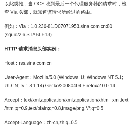
以此类推，当 OCS 收到最后一个代理服务器的请求时，检
查 Via 头部，就知道该请求所经过的路由。
例如：Via：1.0 236-81.D07071953.sina.com.cn:80
(squid/2.6.STABLE13)
HTTP 请求消息头部实例：
Host：rss.sina.com.cn
User-Agent：Mozilla/5.0 (Windows; U; Windows NT 5.1;
zh-CN; rv:1.8.1.14) Gecko/20080404 Firefox/2.0.0.14
Accept：text/xml,application/xml,application/xhtml+xml,text
/html;q=0.9,text/plain;q=0.8,image/png,*/*;q=0.5
Accept-Language：zh-cn,zh;q=0.5