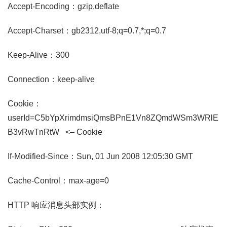
Accept-Encoding：gzip,deflate
Accept-Charset：gb2312,utf-8;q=0.7,*;q=0.7
Keep-Alive：300
Connection：keep-alive
Cookie：
userId=C5bYpXrimdmsiQmsBPnE1Vn8ZQmdWSm3WRlE
B3vRwTnRtW <– Cookie
If-Modified-Since：Sun, 01 Jun 2008 12:05:30 GMT
Cache-Control：max-age=0
HTTP 响应消息头部实例：