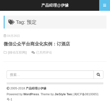
产品经理@伊缘
Tag: 预定
04月26日
微信公众平台商业化实例：订酒店
微
||移动互联网||
已关闭评论
信
公
众
平
台
商
2005-2018
产品经理@伊缘
业
Powered by
WordPress
. Theme by
JieStyle Two
|
闽ICP备08100651
化
号-1
实
例：