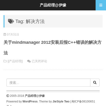
产品经理@伊缘
Tag: 解决方法
07月31日
关于mindmanager 2012安装后报C++错误的解决方
法
关
||产品经理||
已关闭评论
于
mindmanager
2012
安
装
后
2005-2018
产品经理@伊缘
报
Powered by
WordPress
. Theme by
JieStyle Two
|
闽ICP备08100651
C++错