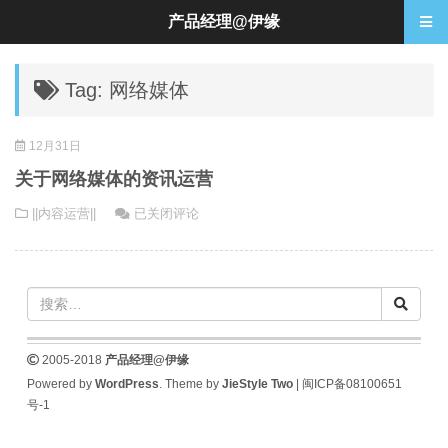
产品经理@伊缘
Tag: 网络媒体
12月31日
关于网络媒体的资讯运营
关
||内容运营||
已关闭评论
于
网
络
媒
体
的
2005-2018
产品经理@伊缘
资
Powered by
WordPress
. Theme by
JieStyle Two
|
闽ICP备08100651
讯
号-1
运
营