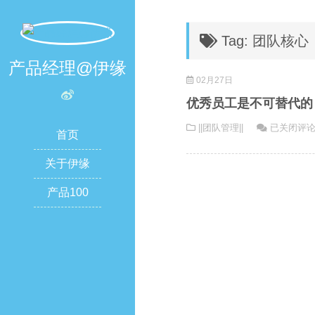
Tag: 团队核心
产品经理@伊缘
02月27日
优秀员工是不可替代的
优
||团队管理||
已关闭评
首页
秀
员
关于伊缘
工
产品100
是
不
可
替
代
的