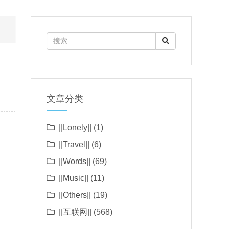
文章分类
||Lonely||
(1)
||Travel||
(6)
||Words||
(69)
||Music||
(11)
||Others||
(19)
||互联网||
(568)