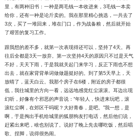
里，有两种旧书：一种是两毛钱一本收进来，3毛钱一本卖
给你，还有一种是论斤卖的。我在那里精心挑选，一共去了
3次，买了一堆回来，堆在门口，作为战备粮，然后就开始
了艰苦的复习工作。
跟我想的差不多，就第一次表现得还可以，坚持了4天。再
往后全都是3天一放弃。第一次坚持4天的原因只不过是天气
不好，天天下雨，于是我就关起门来学习，反正下雨也不想
出去，就在家背背单词做做题挺好的。到了第5天早上，天
放晴了，蓝天白云。我那个房子在6楼，附近的房子都很
低，我往城里的方向一看，远远地感觉红尘滚滚。耳边出现
幻听，好像有个邪恶的声音说：“年轻人，快进来玩吧，滚
滚红尘啊，在郊区干吗呢？大好青春，是吧。”我一想，是
啊，于是掏出手机给城里的狐朋狗友打电话，然后他们说，
赶紧出来吧，啥也别说了。说好了晚上先去哪吃饭，然后唱
歌、捏脚，说得很热闹。