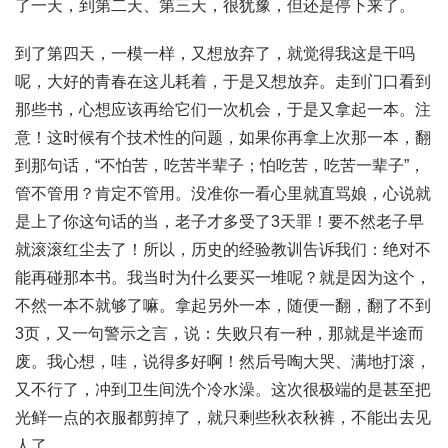
了一天，到第二天、第三天，很犹豫，但还是停下来了。
到了第四天，一模一样，又想放弃了，就觉得我这是干吗
呢，大好的青春在这儿耗着，于是又想放弃。走到门口看到
那些书，心想应该再给它们一次机会，于是又拿起一本。注
意！这时候有个技术性的问题，如果你再拿上次那一本，翻
到那句话，“不怕苦，吃苦半辈子；怕吃苦，吃苦一辈子”，
管不管用？肯定不管用。没准你一看心里就直骂娘，心说就
是上了你这句话的当，老子才多受了3天罪！要不然老子早
就滚滚红尘去了！所以，历史的经验教训告诉我们：绝对不
能再碰那本书。我当时为什么要买一堆呢？就是因为这个，
不然一本不就够了嘛。拿起另外一本，随便一翻，翻了不到
3页，又一句警示之言，说：失败只有一种，那就是半途而
废。我心想，哇，说得多好啊！然后号啕大哭、满地打滚，
又不行了，冲到卫生间洗个冷水澡。这次很极端的是甚至把
光鲜一点的衣服都剪掉了，就只剩些秋衣秋裤，不能出去见
人了。