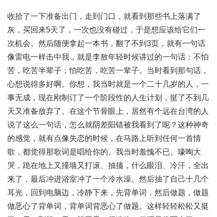
收拾了一下准备出门，走到门口，就看到那些书上落满了
灰，买回来5天了，一次也没有碰过，于是想应该给它们一
次机会。然后随便拿起一本书，翻了不到3页，就有一句话
像雷电一样击中我，就是李敖年轻时候讲过的一句话：不怕
苦，吃苦半辈子；怕吃苦，吃苦一辈子。当时看到那句话，
心想说得多好啊。你想，我当时就是一个二十几岁的人，一
事无成，现在刚制订了一个阶段性的人生计划，挺了不到几
天又准备放弃了。在这个节骨眼上，居然有个远在台湾的人
说了这么一句话，怎么就阴差阳错被我看到了呢？这种神奇
的感觉，就有点像失恋的时候，在马路上听到任何一首情
歌，都觉得那歌词是唱给你的。我当时羞愧不已、嚎啕大
哭，跪在地上又撞墙又打滚、抽搐，什么眼泪、冷汗，全出
来了，最后冲进浴室冲了一个冷水澡。然后抽了自己十几个
耳光，回到电脑边，冷静下来，先背单词，然后做题，做题
做恶心了背单词，背单词背恶心了做题。这样轻轻松松又挺