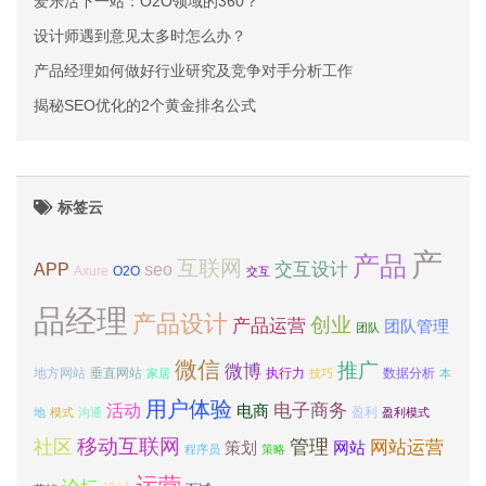
爱乐活下一站：O2O领域的360？
设计师遇到意见太多时怎么办？
产品经理如何做好行业研究及竞争对手分析工作
揭秘SEO优化的2个黄金排名公式
标签云
产
产品
互联网
APP
交互设计
seo
Axure
O2O
交互
品经理
产品设计
创业
产品运营
团队管理
团队
微信
推广
微博
地方网站
垂直网站
执行力
数据分析
家居
技巧
本
用户体验
电子商务
活动
电商
盈利
地
模式
沟通
盈利模式
移动互联网
社区
管理
网站运营
网站
策划
程序员
策略
运营