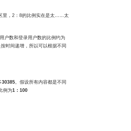
区里，2：8的比例实在是太……太
用户数和登录用户数的比例约为
是按时间递增，所以可以根据不同
多
30385
。假设所有内容都是不同
比例为
1：1
00