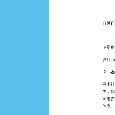
百度百
下厨房
设计t
2，社
寻求社
中，他
画电影
体系。