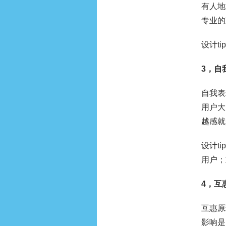
有人地
专业的
设计t
3，自
自我表
用户大
越感就
设计t
用户；
4，互
互惠原
影响是