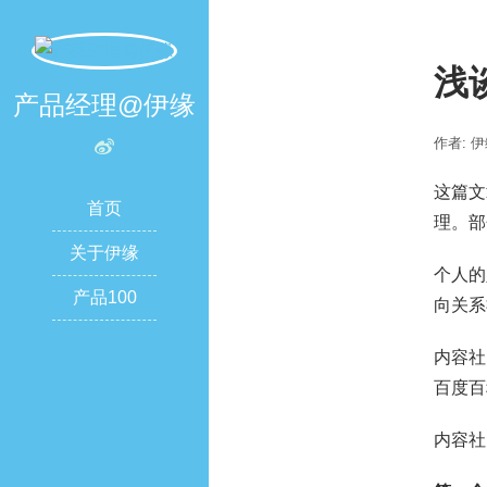
浅
产品经理@伊缘
作者: 
这篇文
首页
理。部
关于伊缘
个人的
产品100
向关系
内容社
百度百
内容社