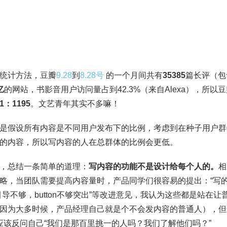
统计方法，豆瓣
9.28
到
8.28号
的一个月间共有
35385
篇长评（包
亿
的网站，书影音用户访问量占到42.3%（来自Alexa），所
1：1195
。文艺青年其实不多嘛！
是假设所有内容是不同用户发布下的比例，考虑到在种子用户群
的内容，所以写内容的人在总群体的比例会更低。
，总结一条简单的道理：
写内容的功能不是设计给每个人的。
相
略，当团队需要提高内容量时，产品同学们很容易的提出：“写的
引导不够，button不够突出”等改进意见，我认为这些都是站在让
因为大多时候，产品经理自己就是个不会发内容的普通人），但
应该反问自己“我们是那百里挑一的人吗？我们了解他们吗？”