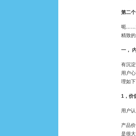
第二个
呃……
精致的
一， 
有沉淀
用户心
理如下
1，价
用户认
产品价
是很大