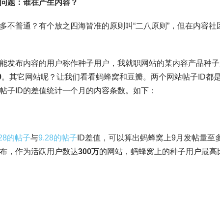
问题：
谁在产生内
容？
多不普通？有个放之四海皆准的原则叫“二八原则”，但在内容社
能发布内容的用户称作种子用户，我就职网站的某内容产品种子
0
。其它网站呢？让我们看看蚂蜂窝和豆瓣。两个网站帖子ID都
帖子ID的差值统计一个月的内容条数。如下：
.28的帖子
与
9.28的帖子
ID差值，可以算出蚂蜂窝上9月发帖量至
布，作为活跃用户数达
300万
的网站，蚂蜂窝上的种子用户最高