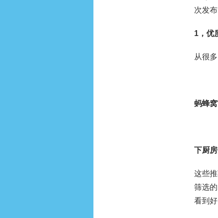
次发布
1，优
从很多
蚂蜂窝
下厨房
这些推
筛选的
看到好