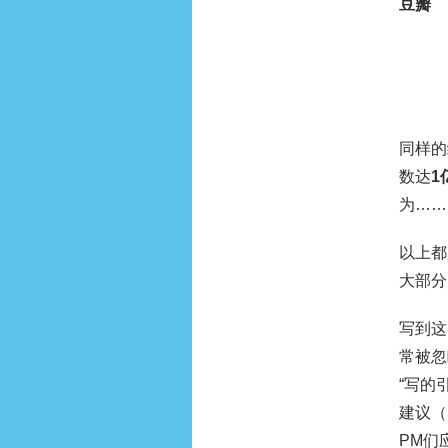
豆瓣
同样的
数达
1
为……
以上都
大部分
写到这
常被忽
“写的
建议（
PM们