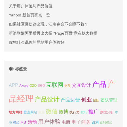
关于用户体验与产品价值
Yahoo! 新首页亮点一览
如果社区微信这么玩，江南春会不会睡不着？
新浪联姻阿里后再出大招 “Page页面”意在挖大数据
你凭什么说你的网站用户体验好
标签云
产
产品
互联网
APP
交互设计
seo
Axure
O2O
交互
品经理
产品设计
创业
产品运营
团队管理
团队
微信
推广
微博
地方网站
垂直网站
执行力
数据分析
家居
技巧
本
用户体验
电子商务
活动
电商
盈利
地
模式
沟通
盈利模式