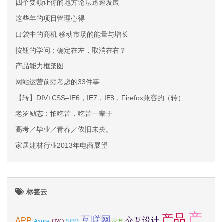
四个要领让你的地方论坛迅速发展
这些年的项目管理心得
口袋中的商机 移动市场的能量与增长
按钮的学问：确定在左，取消在右？
产品能力框架图
网站运营前须考虑的33件事
【转】DIV+CSS–IE6，IE7，IE8，Firefox兼容的（转）
老罗励志：怕吃苦，吃苦一辈子
高考／毕业／青春／依旧未央。
家居建材行业2013年电商展望
标签云
产
产品
互联网
APP
交互设计
seo
Axure
O2O
交互