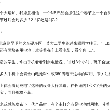
。
个大熔炉。我愿意相信，一个NB产品会抓住这个春节上一个台
节过后会到多少？3.5亿还是4亿？
：
。北京到昆明的火车硬座区，某大二学生跑过来跟同学聊天。“….ba
还有两块备用电池，就等着在车上看电影，看个爽…..”。
话的学生，拿出手机看看剩余电量说，“才过3个小时，玩了会游
多人手机中会装金山电池医生或360省电王这样的应用。来关注
上你会看到充电宝这样的设备大行其道。在长途的T和K字头的
宝，而且价格不菲。
米或魅族发布下一代产品时，有个主打亮点是电池耐用性。带着