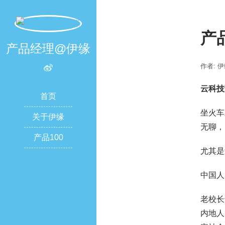
产
产品经理@伊缘
作者: 
云科技
首页
坐火车
关于伊缘
无聊，
产品100
尤其是
中国人
老校长
内地人