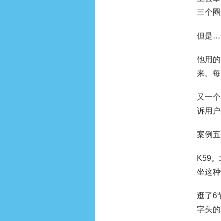
三个圈
但是…
他用的
来。每
又一个
诉用户
案例五
K59
坐这种
逛了6
字头的