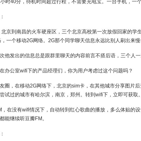
3小时40分，待机时间超过行程，不需要充电宝。一台手机，一
：
5。北京到南昌的火车硬座区，三个北京高校第一次放假回家的学
络，一个移动2G网络。2G那个同学聊天信息永远比别人刷出来
次他发出的信息总是跟群里聊天的内容前言不搭后语，三个人一
在办公室wifi下的产品经理们，你为用户考虑过这个问题吗？
友圈，在移动2G网络下，北京的sim卡，在其他城市分享图片后
尝试过的城市有哈尔滨，南京，郑州。转到wifi下，立即可获取
M，在没有wifi情况下，自动转到红心歌曲的播放，多么体贴的
都能继续听豆瓣FM。
：