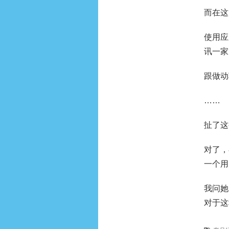
而在这
使用应
讯一家
跟做动
……
扯了这
对了，
一个用
我问她
对于这