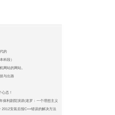
代的
 （本科段）
机网站的网站。
状与出路
个心态！
11年保利剧院演讲(老罗：一个理想主义者的创业故事2)
ger 2012安装后报C++错误的解决方法