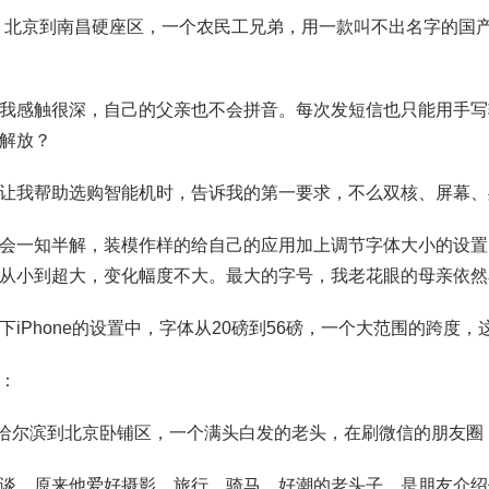
5。北京到南昌硬座区，一个农民工兄弟，用一款叫不出名字的国
我感触很深，自己的父亲也不会拼音。每次发短信也只能用手写
解放？
让我帮助选购智能机时，告诉我的第一要求，不么双核、屏幕、
会一知半解，装模作样的给自己的应用加上调节字体大小的设置
从小到超大，变化幅度不大。最大的字号，我老花眼的母亲依然
下iPhone的设置中，字体从20磅到56磅，一个大范围的跨度
：
。哈尔滨到北京卧铺区，一个满头白发的老头，在刷微信的朋友圈
谈，原来他爱好摄影，旅行，骑马。好潮的老头子。是朋友介绍