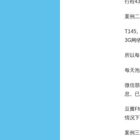
行程4
案例二
T14
3G网
所以每
每天泡
微信朋
息。已
豆瓣F
情况下
案例三