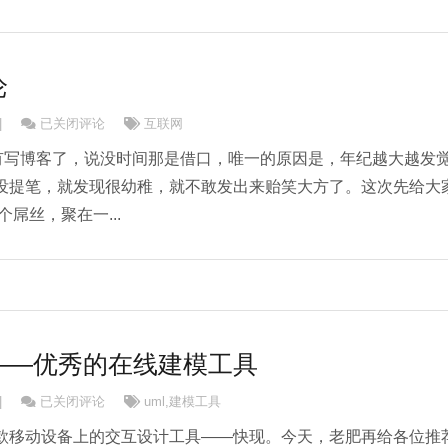
论
互联网的降级论
|
已关闭评论
互联网
乎一年没有写博客了，说没时间那是借口，唯一的原因是，年纪越大越发
没提笔，就发现很幼稚，就不敢发出来贻笑大方了。这次先给大
屌丝，聚在一...
el——优秀的在线建模工具
GenMyModel——优秀的在线建模工具
|
已关闭评论
uml
,
建模工具
移动设备上的交互设计工具——快现。今天，老肥再给各位推