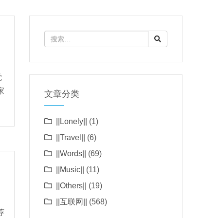
觉
家
文章分类
||Lonely||
(1)
||Travel||
(6)
||Words||
(69)
||Music||
(11)
||Others||
(19)
||互联网||
(568)
荐