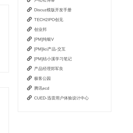
卢松松博客
Discuz模版开发手册
TECH2IPO创见
创业邦
[PM]纯银V
当
[PM]lici产品-交互
。
[PM]桔小溪学习笔记
产品经理郑军良
极客公园
腾讯ecd
CUED-迅雷用户体验设计中心
的