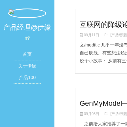
互联网的降级
产品经理@伊缘
09月11日
||产品经理|
文/meditic 几
自己肤浅。有些想法还
首页
说个小故事： 从前有三个
关于伊缘
产品100
GenMyMod
09月03日
||产品经理|
之前给大家推荐了一款