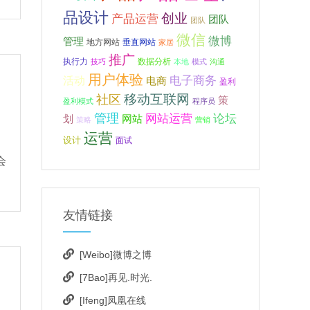
品设计
创业
产品运营
团队
团队
微信
微博
管理
地方网站
垂直网站
家居
推广
执行力
数据分析
技巧
本地
模式
沟通
用户体验
电子商务
活动
电商
盈利
移动互联网
社区
策
盈利模式
程序员
管理
网站运营
论坛
网站
划
策略
营销
运营
设计
面试
会
友情链接
[Weibo]微博之博
[7Bao]再见.时光.
[Ifeng]凤凰在线