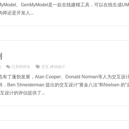
yModel。GenMyModel是一款在线建模工具，可以在线生成UM
师还是开发人...
则
移动设计八原则
|
已关闭评论
交互
,
移动设计
蓬勃发展，Alan Cooper、Donald Norman等人为交互设
n Shneiderman 提出的交互设计”黄金八法”和Nielsen 的”
互设计的评估提供了...