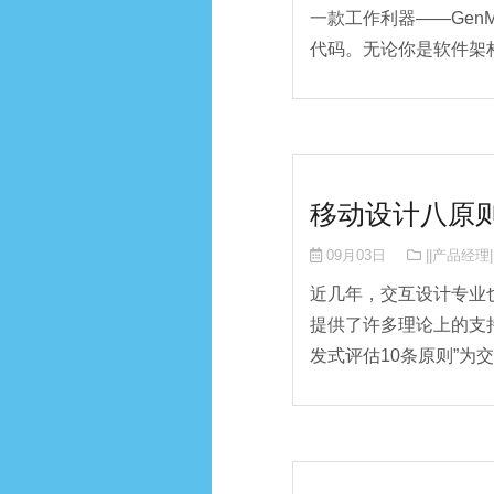
一款工作利器——GenM
代码。无论你是软件架构
移动设计八原
09月03日
||产品经理|
近几年，交互设计专业也有了
提供了许多理论上的支持，Be
发式评估10条原则”为交