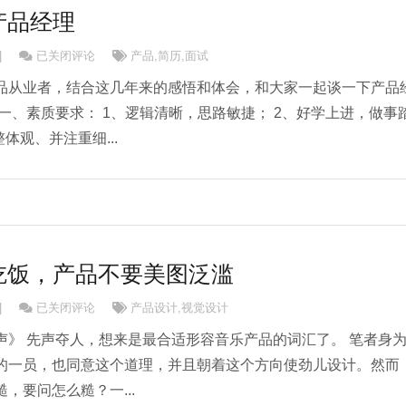
产品经理
从产品面试看产品经理
|
已关闭评论
产品
,
简历
,
面试
品从业者，结合这几年来的感悟和体会，和大家一起谈一下产品
一、素质要求： 1、逻辑清晰，思路敏捷； 2、好学上进，做事
体观、并注重细...
吃饭，产品不要美图泛滥
革命不是请客吃饭，产品不要美图泛滥
|
已关闭评论
产品设计
,
视觉设计
声》 先声夺人，想来是最合适形容音乐产品的词汇了。 笔者身
的一员，也同意这个道理，并且朝着这个方向使劲儿设计。然而
，要问怎么糙？一...