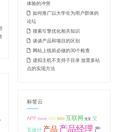
体验的冲突
如何推广以大学生为用户群体的
论坛
经
搜索引擎优化相关知识
踏
谈谈产品和项目的区别
网站上线前必做的30个检查
虚拟主机不支持子目录 放置多站
点的实现方法
标签云
为
互联网
APP
交
seo
，
Axure
O2O
交互
产品经理
产品
产
互设计