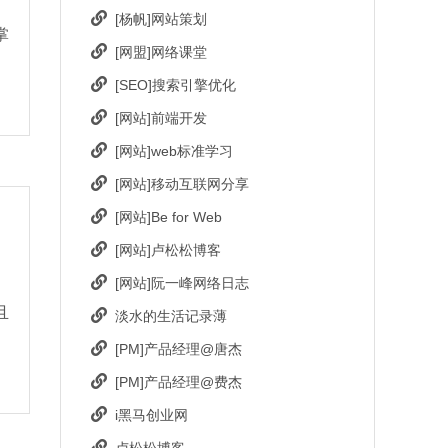
[杨帆]网站策划
掌
[网盟]网络课堂
[SEO]搜索引擎优化
[网站]前端开发
[网站]web标准学习
[网站]移动互联网分享
[网站]Be for Web
[网站]卢松松博客
[网站]阮一峰网络日志
且
淡水的生活记录薄
[PM]产品经理@唐杰
[PM]产品经理@费杰
i黑马创业网