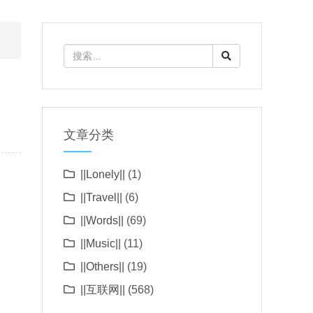
文章分类
||Lonely||
(1)
||Travel||
(6)
||Words||
(69)
||Music||
(11)
||Others||
(19)
||互联网||
(568)