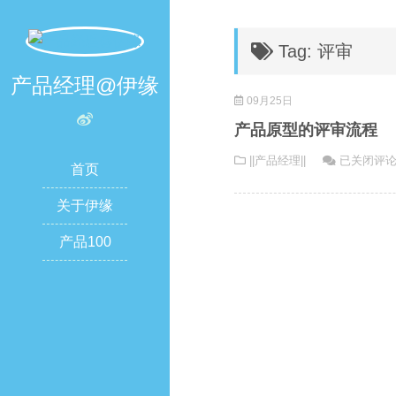
Tag: 评审
产品经理@伊缘
09月25日
产品原型的评审流程
产
||产品经理||
已关闭评
首页
品
原
关于伊缘
型
产品100
的
评
审
流
程