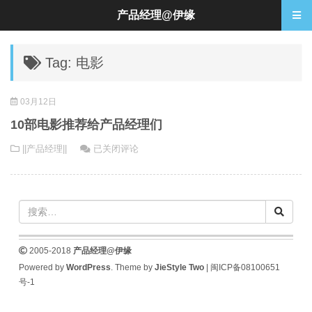
产品经理@伊缘
Tag: 电影
03月12日
10部电影推荐给产品经理们
10
||产品经理||
已关闭评论
部
电
影
推
荐
给
2005-2018
产品经理@伊缘
产
Powered by
WordPress
. Theme by
JieStyle Two
|
闽ICP备08100651
品
号-1
经
理